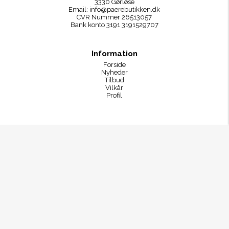
3330 Gørløse
Email:
info@paerebutikken.dk
CVR Nummer 26513057
Bank konto 3191 3191529707
Information
Forside
Nyheder
Tilbud
Vilkår
Profil