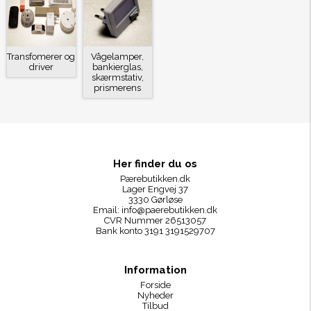
Transfomerer og
Vågelamper,
driver
bankierglas,
skærmstativ,
prismerens
Her finder du os
Pærebutikken.dk
Lager Engvej 37
3330 Gørløse
Email:
info@paerebutikken.dk
CVR Nummer 26513057
Bank konto 3191 3191529707
Information
Forside
Nyheder
Tilbud