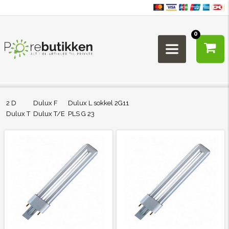
0
2 D
Dulux F
Dulux L sokkel 2G11
Dulux T
Dulux T/E
PLS G 23