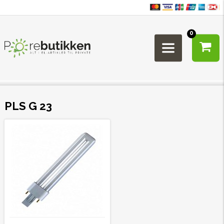
0
PLS G 23