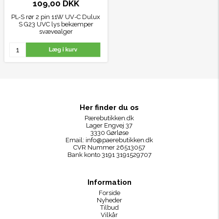
109,00 DKK
PL-S rør 2 pin 11W UV-C Dulux
S G23 UVC lys bekæmper
svævealger
Her finder du os
Pærebutikken.dk
Lager Engvej 37
3330 Gørløse
Email:
info@paerebutikken.dk
CVR Nummer 26513057
Bank konto 3191 3191529707
Information
Forside
Nyheder
Tilbud
Vilkår