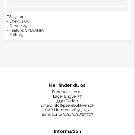
T8 Lysrør
- Effekt: 25W
- Farve: 129
- Feature: SYLVANIA
- Kolli: 25
Her finder du os
Pærebutikken.dk
Lager Engvej 37
3330 Gørløse
Email:
info@paerebutikken.dk
CVR Nummer 26513057
Bank konto 3191 3191529707
Information