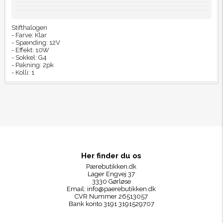
Stifthalogen
- Farve: Klar
- Spænding: 12V
- Effekt: 10W
- Sokkel: G4
- Pakning: 2pk
- Kolli: 1
Her finder du os
Pærebutikken.dk
Lager Engvej 37
3330 Gørløse
Email:
info@paerebutikken.dk
CVR Nummer 26513057
Bank konto 3191 3191529707